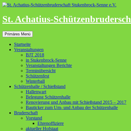
Zum
Inhalt
springen
St. Achatius-Schützenbrudersch
Suchen
Primäres Menü
Startseite
Veranstaltungen
BJT 2018
in Stukenbrock-Senne
Veranstaltungen Berichte
Terminübersicht
Schützenfest
Winterball
Schützenhalle / Schießstand
Hallenwart
Belegung Schützenhalle
Renovierung und Anbau mit Schießstand 2015 – 2017
Bauticker zum Um- und Anbau der Schützenhalle
Bruderschaft
Vorstand
Ehrenoffiziere
aktueller Hofstaat