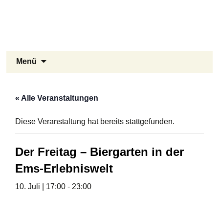
Stukenbrock-Senne
Zum
Inhalt
Naturerlebnis Sennelandschaft und
springen
Emsquellen
Suchen
Menü
nach:
« Alle Veranstaltungen
Diese Veranstaltung hat bereits stattgefunden.
Der Freitag – Biergarten in der
Ems-Erlebniswelt
10. Juli | 17:00
-
23:00