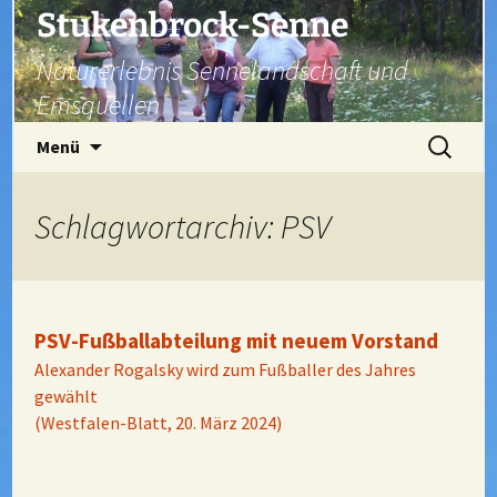
Zum
Stukenbrock-Senne
Inhalt
Naturerlebnis Sennelandschaft und
springen
Emsquellen
Suchen
Menü
nach:
Schlagwortarchiv: PSV
PSV-Fußballabteilung mit neuem Vorstand
Alexander Rogalsky wird zum Fußballer des Jahres
gewählt
(Westfalen-Blatt, 20. März 2024)