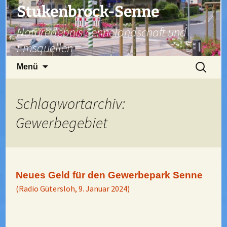
Zum
Stukenbrock-Senne
Inhalt
Naturerlebnis Sennelandschaft und
springen
Emsquellen
Suchen
Menü
nach:
Schlagwortarchiv:
Gewerbegebiet
Neues Geld für den Gewerbepark Senne
(Radio Gütersloh, 9. Januar 2024)