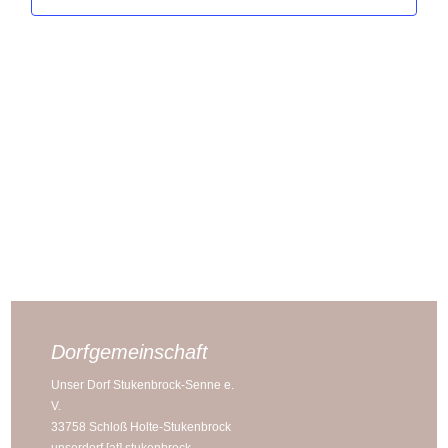
Navigat
2025
Dorfgemeinschaft
Unser Dorf Stukenbrock-Senne e.
V.
33758 Schloß Holte-Stukenbrock
unserdorf [at] stukenbrock-