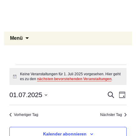
Stukenbrock-Senne
Zum
Inhalt
Naturerlebnis Sennelandschaft und
springen
Emsquellen
Suchen
Menü
nach:
Veranstaltungen
Keine Veranstaltungen für 1. Juli 2025 vorgesehen. Hier geht
Hinweis
es zu den
nächsten bevorstehenden Veranstaltungen
.
für
Veranst
Vera
01.07.2025
Suche
Tag
Ansi
Datum
Suche
1.
Navi
wählen.
Vorheriger Tag
Nächster Tag
und
Juli
Ansicht
Kalender abonnieren