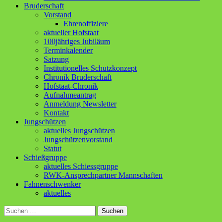
Bruderschaft
Vorstand
Ehrenoffiziere
aktueller Hofstaat
100jähriges Jubiläum
Terminkalender
Satzung
Institutionelles Schutzkonzept
Chronik Bruderschaft
Hofstaat-Chronik
Aufnahmeantrag
Anmeldung Newsletter
Kontakt
Jungschützen
aktuelles Jungschützen
Jungschützenvorstand
Statut
Schießgruppe
aktuelles Schiessgruppe
RWK-Ansprechpartner Mannschaften
Fahnenschwenker
aktuelles
Suchen
nach: