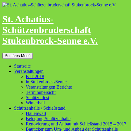
Zum
Inhalt
springen
St. Achatius-
Schützenbruderschaft
Stukenbrock-Senne e.V.
Suchen
Primäres Menü
Startseite
Veranstaltungen
BJT 2018
in Stukenbrock-Senne
Veranstaltungen Berichte
Terminübersicht
Schützenfest
Winterball
Schützenhalle / Schießstand
Hallenwart
Belegung Schützenhalle
Renovierung und Anbau mit Schießstand 2015 – 2017
Bauticker zum Um- und Anbau der Schützenhalle