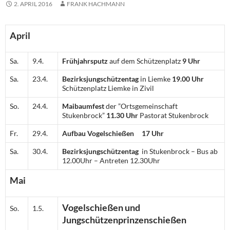
2. APRIL 2016
FRANK HACHMANN
April
Sa.
9.4.
Frühjahrsputz
auf dem Schützenplatz
9 Uhr
Sa.
23.4.
Bezirksjungschützentag
in Liemke
19.00 Uhr
Schützenplatz Liemke in Zivil
So.
24.4.
Maibaumfest
der ”Ortsgemeinschaft
Stukenbrock”
11.30 Uhr
Pastorat Stukenbrock
Fr.
29.4.
Aufbau Vogelschießen
17 Uhr
Sa.
30.4.
Bezirksjungschützentag
in Stukenbrock – Bus ab
12.00Uhr – Antreten 12.30Uhr
Mai
Vogelschießen und
So.
1.5.
Jungschützenprinzenschießen