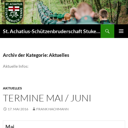
Zum
Inhalt
springen
Suchen
St. Achatius-Schützenbruderschaft Stukenbrock-Senne e.V.
PRIMÄR
MENÜ
Archiv der Kategorie: Aktuelles
Aktuelle Infos:
AKTUELLES
TERMINE MAI / JUNI
17. MAI 2016
FRANK HACHMANN
Mai