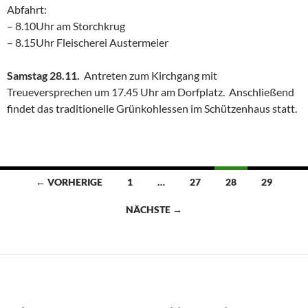
Abfahrt:
– 8.10Uhr am Storchkrug
– 8.15Uhr Fleischerei Austermeier
Samstag 28.11.
Antreten zum Kirchgang mit
Treueversprechen um 17.45 Uhr am Dorfplatz. Anschließend
findet das traditionelle Grünkohlessen im Schützenhaus statt.
Beitragsnavigation
← VORHERIGE
1
…
27
28
29
NÄCHSTE →