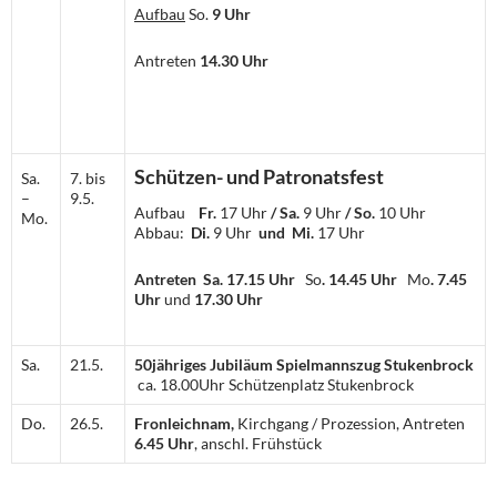
Aufbau
So.
9 Uhr
Antreten
14.30 Uhr
Schützen- und Patronatsfest
Sa.
7. bis
–
9.5.
Aufbau
Fr.
17 Uhr
/ Sa.
9 Uhr
/ So.
10 Uhr
Mo.
Abbau:
Di.
9 Uhr
und Mi.
17 Uhr
Antreten
Sa. 17.15 Uhr
So
. 14.45 Uhr
Mo
. 7.45
Uhr
und
17.30 Uhr
Sa.
21.5.
50jähriges Jubiläum Spielmannszug Stukenbrock
ca. 18.00Uhr Schützenplatz Stukenbrock
Do.
26.5.
Fronleichnam,
Kirchgang / Prozession, Antreten
6.45 Uhr
, anschl. Frühstück