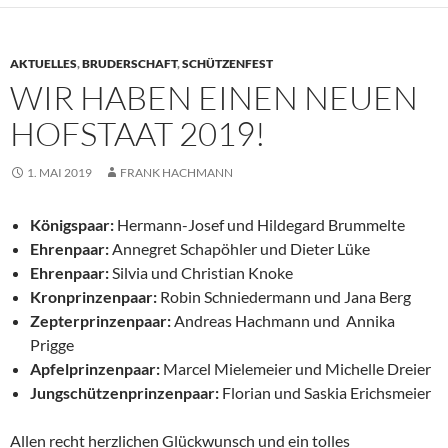
AKTUELLES
,
BRUDERSCHAFT
,
SCHÜTZENFEST
WIR HABEN EINEN NEUEN
HOFSTAAT 2019!
1. MAI 2019
FRANK HACHMANN
Königspaar:
Hermann-Josef und Hildegard Brummelte
Ehrenpaar:
Annegret Schapöhler und Dieter Lüke
Ehrenpaar:
Silvia und Christian Knoke
Kronprinzenpaar:
Robin Schniedermann und Jana Berg
Zepterprinzenpaar:
Andreas Hachmann und Annika
Prigge
Apfelprinzenpaar:
Marcel Mielemeier und Michelle Dreier
Jungschützenprinzenpaar:
Florian und Saskia Erichsmeier
Allen recht herzlichen Glückwunsch und ein tolles