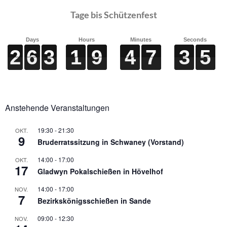
Tage bis Schützenfest
Days
Hours
Minutes
Seconds
2
2
2
2
6
6
6
6
3
3
3
3
1
1
1
1
9
9
9
9
4
4
4
4
7
7
7
7
3
3
3
3
4
5
4
5
Anstehende Veranstaltungen
19:30
-
21:30
OKT.
9
Bruderratssitzung in Schwaney (Vorstand)
14:00
-
17:00
OKT.
17
Gladwyn Pokalschießen in Hövelhof
14:00
-
17:00
NOV.
7
Bezirkskönigsschießen in Sande
09:00
-
12:30
NOV.