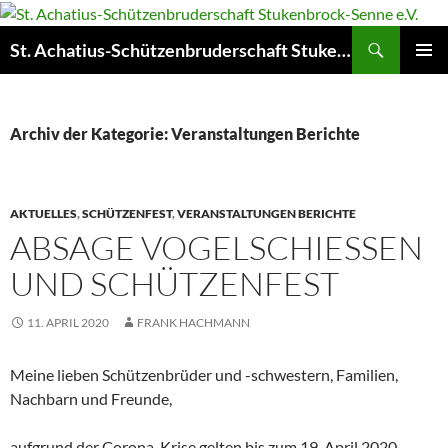
Zum
Inhalt
Suchen
St. Achatius-Schützenbruderschaft Stukenbrock-Senne e.V.
springen
PRIMÄR
MENÜ
Archiv der Kategorie: Veranstaltungen Berichte
AKTUELLES
,
SCHÜTZENFEST
,
VERANSTALTUNGEN BERICHTE
ABSAGE VOGELSCHIESSEN U
ND SCHÜTZENFEST
11. APRIL 2020
FRANK HACHMANN
Meine lieben Schützenbrüder und -schwestern, Familien,
Nachbarn und Freunde,
aufgrund der Corona-Krise gelten bis zum 19. April 2020