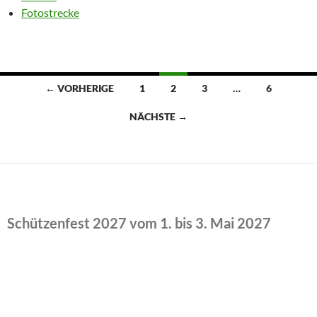
Fotostrecke
Beitragsnavigation
← VORHERIGE
1
2
3
…
6
NÄCHSTE →
Schützenfest 2027 vom 1. bis 3. Mai 2027